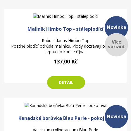
Novinka
Maliník Himbo Top - stáleplodící
Rubus idaeus Himbo Top
Více
variant
Pozdně plodící odrůda maliníku. Plody dozrávají od konce
srpna do konce října.
137,00 Kč
DETAIL
Novinka
Kanadská borůvka Blau Perle - pokojová
Vaccinium cylindraceum Blau Perle