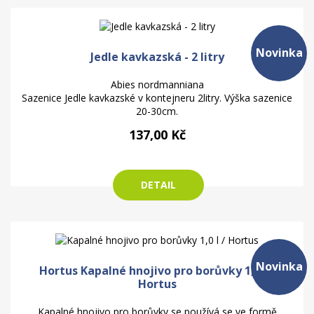
Novinka
Jedle kavkazská - 2 litry
Abies nordmanniana
Sazenice Jedle kavkazské v kontejneru 2litry. Výška sazenice
20-30cm.
137,00 Kč
DETAIL
Novinka
Hortus Kapalné hnojivo pro borůvky 1,0 l /
Hortus
Kapalné hnojivo pro borůvky se používá se ve formě