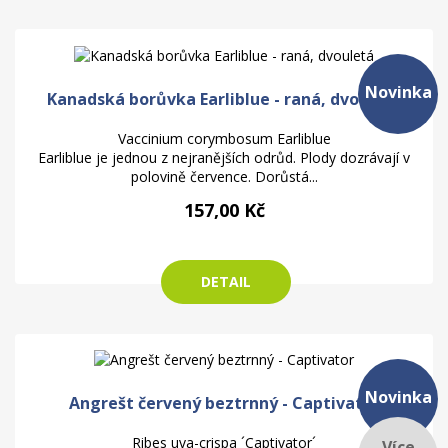
Novinka
Kanadská borůvka Earliblue - raná, dvouletá
Vaccinium corymbosum Earliblue
Earliblue je jednou z nejranějších odrůd. Plody dozrávají v
polovině července. Dorůstá...
157,00 Kč
DETAIL
Novinka
Angrešt červený beztrnný - Captivator
Ribes uva-crispa ´Captivator´
Více