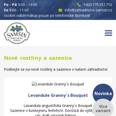
Po - Pá
9:00 - 19:00
+420 775 351 710
So
9:00 - 11:00
info@zahradnictvi-samsin.cz
osobní odběr/nákup pouze po telefonické domluvě!
Nové rostliny a sazenice
Podívejte se na nové rostliny a sazenice v našem zahradnictví.
Novinka
Levandule Granny´s Bouquet
Lavandula angustifolia Granny´s Bouquet
Více
variant
Sazenice v kontejneru 9x9x9cm. Dorůstá do výšky cca 40
cm. Květ výrazně fialovo -...