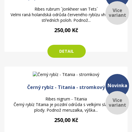
Ribes rubrum ´Jonkheer van Tets´
Více
variant
Velmi raná holandská odrůda červeného rybízu vhodná do
středních poloh. Podnož...
250,00 Kč
DETAIL
Novinka
Černý rybíz - Titania - stromkový
Ribes nigrum - Titania
Více
variant
Černý rybíz Titania je pozdní odrůda s velkými sladkými
plody. Podnož meruzalka, výška...
250,00 Kč