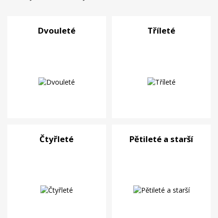
Dvouleté
Tříleté
Čtyřleté
Pětileté a starší