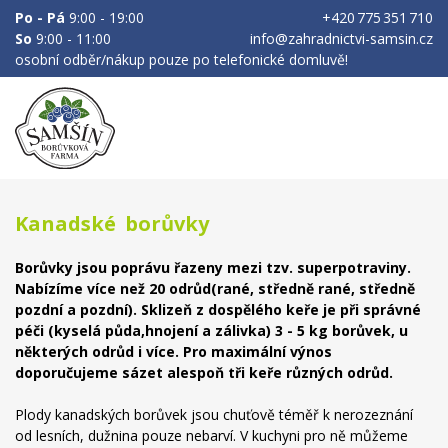
Po - Pá
9:00 - 19:00
+420 775 351 710
So
9:00 - 11:00
info@zahradnictvi-samsin.cz
osobní odběr/nákup pouze po telefonické domluvě!
Kanadské borůvky
Borůvky jsou poprávu řazeny mezi tzv. superpotraviny.
Nabízíme více než 20 odrůd(rané, středně rané, středně
pozdní a pozdní). Sklizeň z dospělého keře je při správné
péči (kyselá půda,hnojení a zálivka) 3 - 5 kg borůvek, u
některých odrůd i více. Pro maximální výnos
doporučujeme sázet alespoň tři keře různých odrůd.
Plody kanadských borůvek jsou chuťově téměř k nerozeznání
od lesních, dužnina pouze nebarví. V kuchyni pro ně můžeme