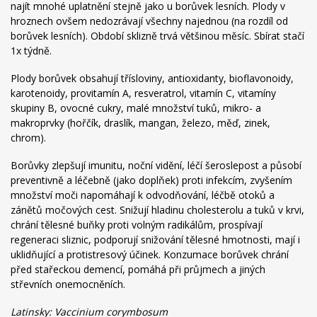
najít mnohé uplatnění stejně jako u borůvek lesních. Plody v
hroznech ovšem nedozrávají všechny najednou (na rozdíl od
borůvek lesních). Období sklizně trvá většinou měsíc. Sbírat stačí
1x týdně.
Plody borůvek obsahují třísloviny, antioxidanty, bioflavonoidy,
karotenoidy, provitamín A, resveratrol, vitamín C, vitamíny
skupiny B, ovocné cukry, malé množství tuků, mikro- a
makroprvky (hořčík, draslík, mangan, železo, měď, zinek,
chrom).
Borůvky zlepšují imunitu, noční vidění, léčí šeroslepost a působí
preventivně a léčebně (jako doplňek) proti infekcím, zvyšením
množství moči napomáhají k odvodňování, léčbě otoků a
zánětů močových cest. Snižují hladinu cholesterolu a tuků v krvi,
chrání tělesné buňky proti volným radikálům, prospívají
regeneraci sliznic, podporují snižování tělesné hmotnosti, mají i
uklidňující a protistresový účinek. Konzumace borůvek chrání
před stařeckou demencí, pomáhá při průjmech a jiných
střevních onemocněních.
Latinsky: Vaccinium corymbosum