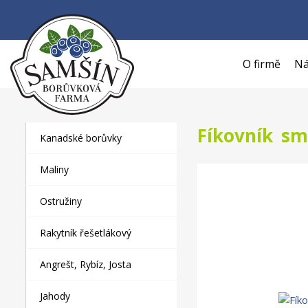
O firmě
Ná
Fíkovník sm
Kanadské borůvky
Maliny
Ostružiny
Rakytník řešetlákový
Angrešt, Rybíz, Josta
Jahody