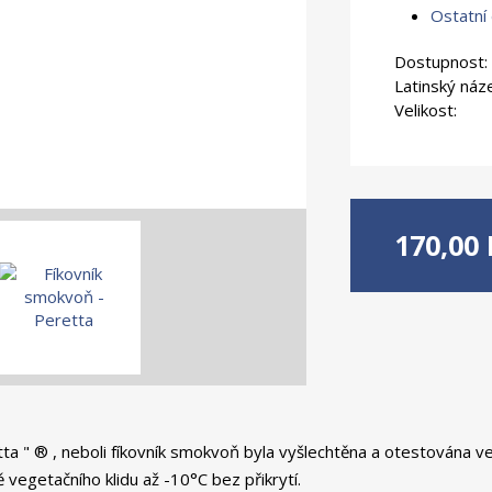
Ostatní
Dostupnost:
Latinský náz
Velikost:
170,00 
etta " ® , neboli fíkovník smokvoň byla vyšlechtěna a otestována
vegetačního klidu až -10°C bez přikrytí.