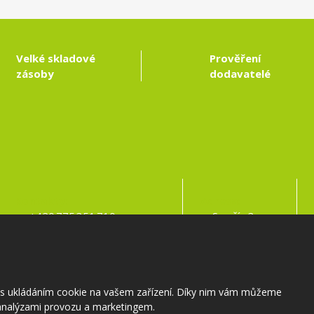
Velké skladové
Prověření
zásoby
dodavatelé
Kontakty:
Adresa:
+420 775 351 710
Samšín 3
info@zahradnictvi-samsin.cz
395 01 Pacov
s s ukládáním cookie na vašem zařízení. Díky nim vám můžeme
nalýzami provozu a marketingem.