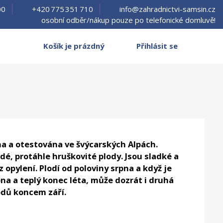
00
+420 775 351 710
info@zahradnictvi-samsin.cz
osobní odběr/nákup pouze po telefonické domluvě!
Košík je prázdný
Přihlásit se
a a otestována ve švýcarských Alpách.
é, protáhle hruškovité plody. Jsou sladké a
z opylení. Plodí od poloviny srpna a když je
na a teplý konec léta, může dozrát i druhá
dů koncem září.