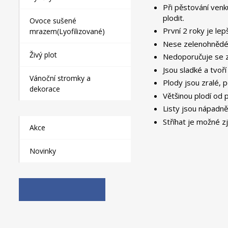
Při pěstování venk
plodit.
Ovoce sušené
První 2 roky je le
mrazem(Lyofilizované)
Nese zelenohnědé, 
Živý plot
Nedoporučuje se za
Jsou sladké a tvoří
Vánoční stromky a
Plody jsou zralé, 
dekorace
Většinou plodí od 
Listy jsou nápadně
Stříhat je možné z
Akce
Novinky