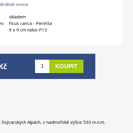
 drobné ovoce
skladem
ev:
Ficus carica - Peretta
9 x 9 cm nebo P13
Kč
 ve švýcarských Alpách, v nadmořské výšce 530 m.n.m.