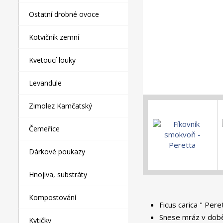
Ostatní drobné ovoce
Kotvičník zemní
Kvetoucí louky
Levandule
Zimolez Kamčatský
Čemeřice
Dárkové poukazy
Hnojiva, substráty
Kompostování
Ficus carica " Per
Snese mráz v době 
Kytičky