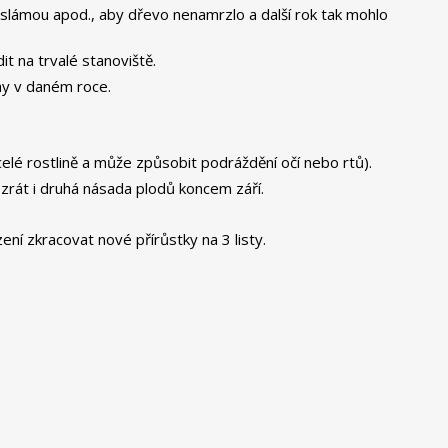
, slámou apod., aby dřevo nenamrzlo a další rok tak mohlo
t na trvalé stanoviště.
áhy v daném roce.
celé rostlině a může způsobit podráždění očí nebo rtů).
ozrát i druhá násada plodů koncem září.
ní zkracovat nové přírůstky na 3 listy.