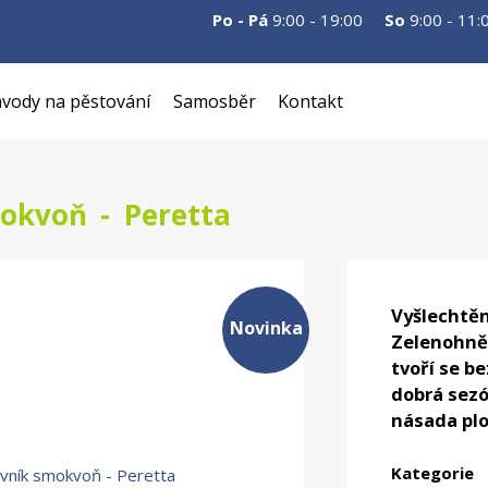
Po - Pá
9:00 - 19:00
So
9:00 - 11:
vody na pěstování
Samosběr
Kontakt
okvoň - Peretta
Vyšlechtěn
Novinka
Zelenohněd
tvoří se be
dobrá sezó
násada plo
Kategorie