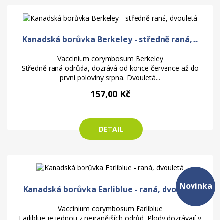
Kanadská borůvka Berkeley - středně raná,...
Vaccinium corymbosum Berkeley
Středně raná odrůda, dozrává od konce července až do
první poloviny srpna. Dvouletá...
157,00 Kč
DETAIL
Novinka
Kanadská borůvka Earliblue - raná, dvouletá
Vaccinium corymbosum Earliblue
Earliblue je jednou z nejranějších odrůd. Plody dozrávají v