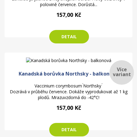
polovině července. Dorůstá...
157,00 Kč
DETAIL
Více
Kanadská borůvka Northsky - balkonová
variant
Vaccinium corymbosum ́Northsky ́
Dozrává v průběhu července. Dokáže vyprodukovat až 1 kg
plodů. Mrazuvzdorná do -42°C!
157,00 Kč
DETAIL