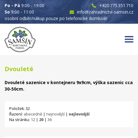
Po - Pá
9:00 - 19:00
+420 775 351 710
So
9:00 - 11:00
info@zahradnictvi-samsin.cz
osobní odběr/nákup pouze po telefonické domluvě!
Dvouleté
Dvouleté sazenice v kontejneru 9x9cm, výška sazenic cca
30-50cm.
Položek: 32
Řazení:
abecedně
|
nejnovější
|
nejlevnější
Na stránku:
12
|
20
|
36