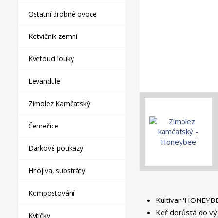
Ostatní drobné ovoce
Kotvičník zemní
Kvetoucí louky
Levandule
Zimolez Kamčatský
Čemeřice
Dárkové poukazy
Hnojiva, substráty
Kompostování
Kultivar 'HONEYBEE
Keř dorůstá do výš
Kytičky