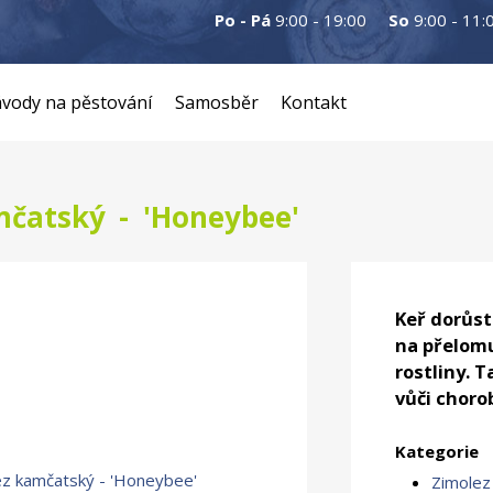
Po - Pá
9:00 - 19:00
So
9:00 - 11:
vody na pěstování
Samosběr
Kontakt
čatský - 'Honeybee'
Keř dorůstá
na přelomu
rostliny. 
vůči chor
Kategorie
Zimolez