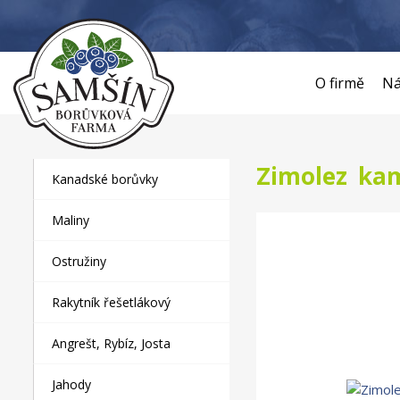
O firmě
Ná
Zimolez kam
Kanadské borůvky
Maliny
Ostružiny
Rakytník řešetlákový
Angrešt, Rybíz, Josta
Jahody