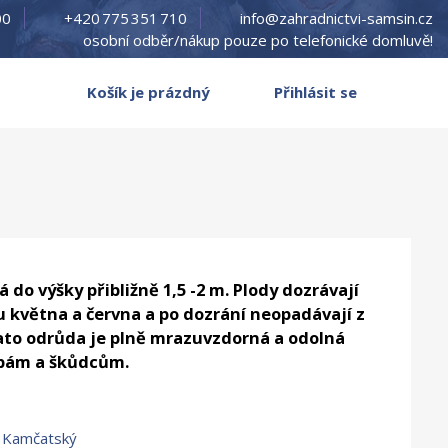
00
+420 775 351 710
info@zahradnictvi-samsin.cz
osobní odběr/nákup pouze po telefonické domluvě!
Košík je prázdný
Přihlásit se
 do výšky přibližně 1,5 -2 m. Plody dozrávají
 května a června a po dozrání neopadávají z
Tato odrůda je plně mrazuvzdorná a odolná
obám a škůdcům.
 Kamčatský