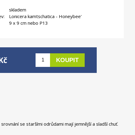
skladem
ev:
Lonicera kamtschatica - Honeybee'
9 x 9 cm nebo P13
Kč
srovnání se staršími odrůdami mají jemnější a sladší chuť.