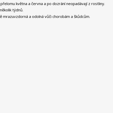
 přelomu května a června a po dozrání neopadávají z rostliny.
 několik týdnů.
ně mrazuvzdorná a odolná vůči chorobám a škůdcům.