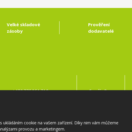
Velké skladové
Prověření
zásoby
dodavatelé
Kontakty:
Adresa:
+420 775 351 710
Samšín 3
info@zahradnictvi-samsin.cz
395 01 Pacov
s s ukládáním cookie na vašem zařízení. Díky nim vám můžeme
nalýzami provozu a marketingem.