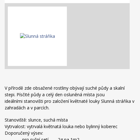
V přírodě zde obsažené rostliny obývají suché půdy a skalní
stepi. Písčité půdy a celý den osluněná místa jsou
ideálními stanovišti pro založení květnaté louky Slunná stráňka v
zahradách a v parcích.
Stanoviště: slunce, suchá místa
Vytrvalost: vytrvalá květnatá louka nebo bylinný koberec
Doporučený výsev:
– pro ruční setí …… 2g na 1m2