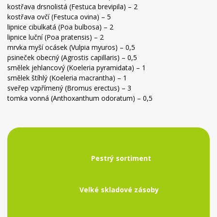
kostřava drsnolistá (Festuca brevipila) – 2
kostřava ovčí (Festuca ovina) – 5
lipnice cibulkatá (Poa bulbosa) – 2
lipnice luční (Poa pratensis) – 2
mrvka myší ocásek (Vulpia myuros) – 0,5
psineček obecný (Agrostis capillaris) – 0,5
smělek jehlancový (Koeleria pyramidata) – 1
smělek štíhlý (Koeleria macrantha) – 1
sveřep vzpřímený (Bromus erectus) – 3
tomka vonná (Anthoxanthum odoratum) – 0,5
Pestrý sortiment
Velké skladové zásoby