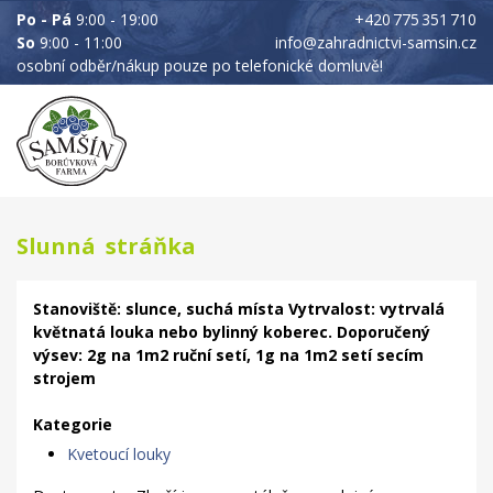
Po - Pá
9:00 - 19:00
+420 775 351 710
So
9:00 - 11:00
info@zahradnictvi-samsin.cz
osobní odběr/nákup pouze po telefonické domluvě!
Slunná stráňka
Stanoviště: slunce, suchá místa Vytrvalost: vytrvalá
květnatá louka nebo bylinný koberec. Doporučený
výsev: 2g na 1m2 ruční setí, 1g na 1m2 setí secím
strojem
Kategorie
Kvetoucí louky