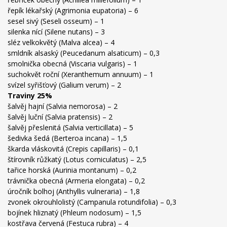
řepík lékařský (Agrimonia eupatoria) – 6
sesel sivý (Seseli osseum) – 1
silenka nící (Silene nutans) – 3
sléz velkokvětý (Malva alcea) – 4
smldník alsaský (Peucedanum alsaticum) – 0,3
smolnička obecná (Viscaria vulgaris) – 1
suchokvět roční (Xeranthemum annuum) – 1
svízel syřišťový (Galium verum) – 2
Traviny 25%
šalvěj hajní (Salvia nemorosa) – 2
šalvěj luční (Salvia pratensis) – 2
šalvěj přeslenitá (Salvia verticillata) – 5
šedivka šedá (Berteroa incana) – 1,5
škarda vláskovitá (Crepis capillaris) – 0,1
štírovník růžkatý (Lotus corniculatus) – 2,5
tařice horská (Aurinia montanum) – 0,2
trávnička obecná (Armeria elongata) – 0,2
úročník bolhoj (Anthyllis vulneraria) – 1,8
zvonek okrouhlolistý (Campanula rotundifolia) – 0,3
bojínek hliznatý (Phleum nodosum) – 1,5
kostřava červená (Festuca rubra) – 4