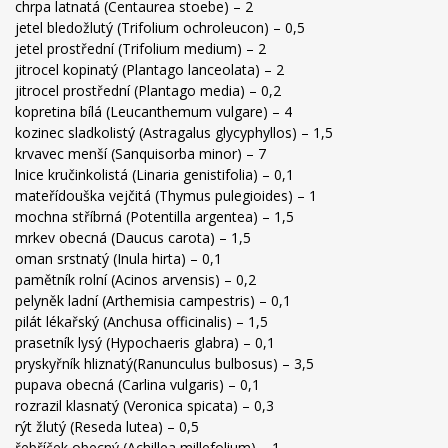
chrpa latnatá (Centaurea stoebe) – 2
jetel bledožlutý (Trifolium ochroleucon) – 0,5
jetel prostřední (Trifolium medium) – 2
jitrocel kopinatý (Plantago lanceolata) – 2
jitrocel prostřední (Plantago media) – 0,2
kopretina bílá (Leucanthemum vulgare) – 4
kozinec sladkolistý (Astragalus glycyphyllos) – 1,5
krvavec menší (Sanquisorba minor) – 7
lnice kručinkolistá (Linaria genistifolia) – 0,1
mateřídouška vejčitá (Thymus pulegioides) – 1
mochna stříbrná (Potentilla argentea) – 1,5
mrkev obecná (Daucus carota) – 1,5
oman srstnatý (Inula hirta) – 0,1
pamětník rolní (Acinos arvensis) – 0,2
pelyněk ladní (Arthemisia campestris) – 0,1
pilát lékařský (Anchusa officinalis) – 1,5
prasetník lysý (Hypochaeris glabra) – 0,1
pryskyřník hliznatý(Ranunculus bulbosus) – 3,5
pupava obecná (Carlina vulgaris) – 0,1
rozrazil klasnatý (Veronica spicata) – 0,3
rýt žlutý (Reseda lutea) – 0,5
řebříček obecný (Achillea millefolium) – 1