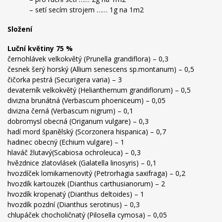
– setí secím strojem …… 1g na 1m2
Složení
Luční květiny 75 %
černohlávek velkokvětý (Prunella grandiflora) – 0,3
česnek šerý horský (Allium senescens sp.montanum) – 0,5
čičorka pestrá (Securigera varia) – 3
devaterník velkokvětý (Helianthemum grandiflorum) – 0,5
divizna brunátná (Verbascum phoeniceum) – 0,05
divizna černá (Verbascum nigrum) – 0,1
dobromysl obecná (Origanum vulgare) – 0,3
hadí mord španělský (Scorzonera hispanica) – 0,7
hadinec obecný (Echium vulgare) – 1
hlaváč žlutavý(Scabiosa ochroleuca) – 0,3
hvězdnice zlatovlásek (Galatella linosyris) – 0,1
hvozdíček lomikamenovitý (Petrorhagia saxifraga) – 0,2
hvozdík kartouzek (Dianthus carthusianorum) – 2
hvozdík kropenatý (Dianthus deltoides) – 1
hvozdík pozdní (Dianthus serotinus) – 0,3
chlupáček chocholičnatý (Pilosella cymosa) – 0,05