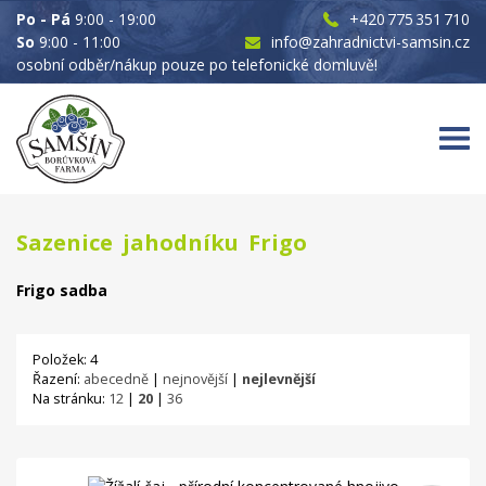
Po - Pá
9:00 - 19:00
+420 775 351 710
So
9:00 - 11:00
info@zahradnictvi-samsin.cz
osobní odběr/nákup pouze po telefonické domluvě!
Sazenice jahodníku Frigo
Frigo sadba
Položek: 4
Řazení:
abecedně
|
nejnovější
|
nejlevnější
Na stránku:
12
|
20
|
36