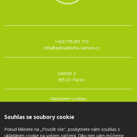
Kontakty:
+420 775 351 710
info@zahradnictvi-samsin.cz
Adresa:
Samšín 3
395 01 Pacov
Nastavení cookies
Obchodní podmínky
Ochrana osobních údajů
Souhlas se soubory cookie
Pokud kliknete na „Povolit vše“, poskytnete nám souhlas s
ukládáním cookie na vašem zařízení. Díky nim vám můžeme