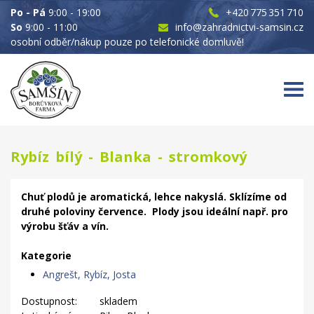
Po - Pá
9:00 - 19:00
+420 775 351 710
So
9:00 - 11:00
info@zahradnictvi-samsin.cz
osobní odběr/nákup pouze po telefonické domluvě!
Rybíz bílý - Blanka - stromkový
Chuť plodů je aromatická, lehce nakyslá. Sklízíme od
druhé poloviny července. Plody jsou ideální např. pro
výrobu šťáv a vín.
Kategorie
Angrešt, Rybíz, Josta
Dostupnost:
skladem