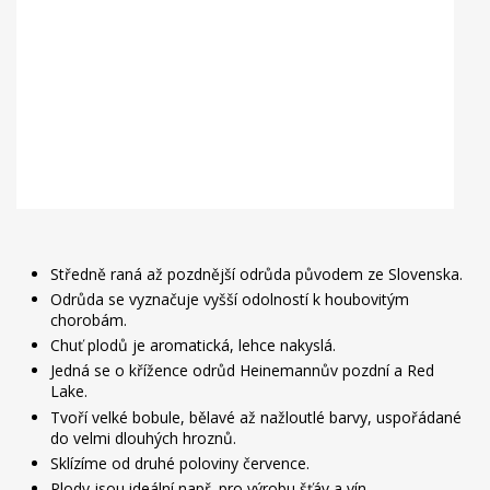
Středně raná až pozdnější odrůda původem ze Slovenska.
Odrůda se vyznačuje vyšší odolností k houbovitým
chorobám.
Chuť plodů je aromatická, lehce nakyslá.
Jedná se o křížence odrůd Heinemannův pozdní a Red
Lake.
Tvoří velké bobule, bělavé až nažloutlé barvy, uspořádané
do velmi dlouhých hroznů.
Sklízíme od druhé poloviny července.
Plody jsou ideální např. pro výrobu šťáv a vín.