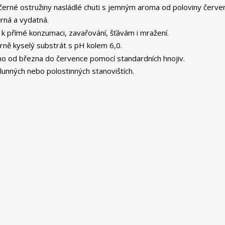
é černé ostružiny nasládlé chuti s jemným aroma od poloviny červ
ěrná a vydatná.
k přímé konzumaci, zavařování, šťávám i mražení.
írně kyselý substrát s pH kolem 6,0.
o od března do července pomocí standardních hnojiv.
lunných nebo polostinných stanovištích.