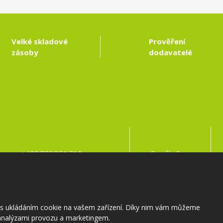
Velké skladové
Prověření
zásoby
dodavatelé
Kontakty:
Adresa:
+420 775 351 710
Samšín 3
info@zahradnictvi-samsin.cz
395 01 Pacov
s s ukládáním cookie na vašem zařízení. Díky nim vám můžeme
nalýzami provozu a marketingem.