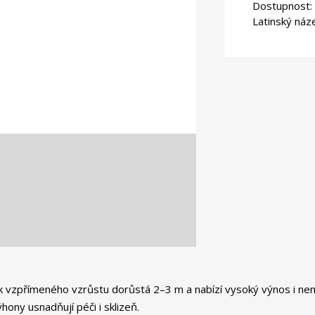
Dostupnost:
Latinský náz
ík vzpřímeného vzrůstu dorůstá 2–3 m a nabízí vysoký výnos i ne
ony usnadňují péči i sklizeň.