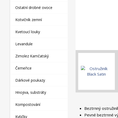
Ostatní drobné ovoce
Kotvičník zemní
Kvetoucí louky
Levandule
Zimolez Kamčatský
Čemeřice
Dárkové poukazy
Hnojiva, substráty
Kompostování
Beztrnný ostružin
Pevné beztrnné výh
Kytičky