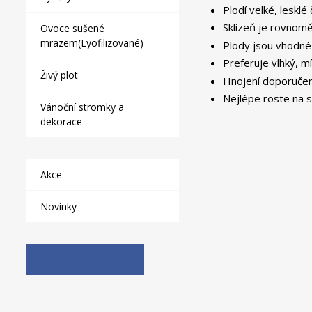
Plodí velké, leskl
Sklizeň je rovnom
Ovoce sušené
mrazem(Lyofilizované)
Plody jsou vhodné 
Preferuje vlhký, m
Živý plot
Hnojení doporučen
Nejlépe roste na s
Vánoční stromky a
dekorace
Akce
Novinky