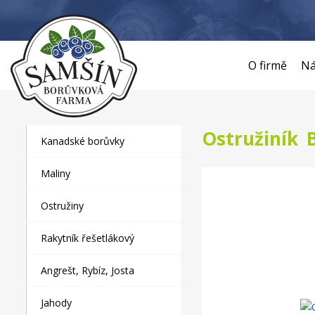
O firmě
Ná
Ostružiník 
Kanadské borůvky
Maliny
Ostružiny
Rakytník řešetlákový
Angrešt, Rybíz, Josta
Jahody