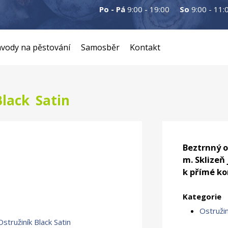
Po - Pá
9:00 - 19:00
So
9:00 - 11:
vody na pěstování
Samosběr
Kontakt
Black Satin
Beztrnný o
m. Sklizeň
k přímé ko
Kategorie
Ostruži