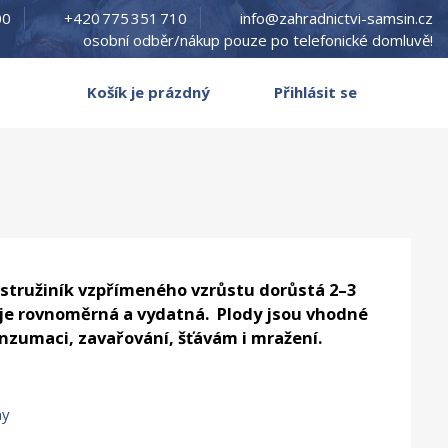
00
+420 775 351 710
info@zahradnictvi-samsin.cz
osobní odběr/nákup pouze po telefonické domluvě!
Košík je prázdný
Přihlásit se
stružiník vzpřímeného vzrůstu dorůstá 2–3
 je rovnoměrná a vydatná. Plody jsou vhodné
nzumaci, zavařování, šťávám i mražení.
ny