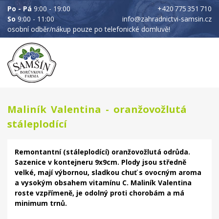
Po - Pá
9:00 - 19:00
+420 775 351 710
So
9:00 - 11:00
info@zahradnictvi-samsin.cz
osobní odběr/nákup pouze po telefonické domluvě!
Maliník Valentina - oranžovožlutá
stáleplodící
Remontantní (stáleplodící) oranžovožlutá odrůda.
Sazenice v kontejneru 9x9cm. Plody jsou středně
velké, mají výbornou, sladkou chuť s ovocným aroma
a vysokým obsahem vitamínu C. Maliník Valentina
roste vzpřímeně, je odolný proti chorobám a má
minimum trnů.