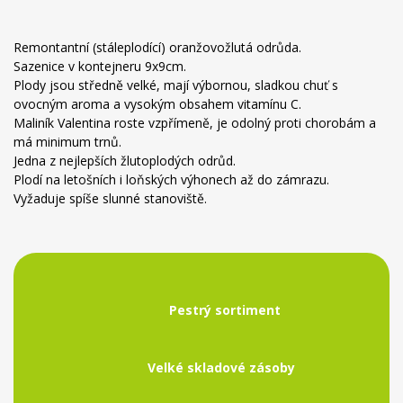
Remontantní (stáleplodící) oranžovožlutá odrůda.
Sazenice v kontejneru 9x9cm.
Plody jsou středně velké, mají výbornou, sladkou chuť s
ovocným aroma a vysokým obsahem vitamínu C.
Maliník Valentina roste vzpřímeně, je odolný proti chorobám a
má minimum trnů.
Jedna z nejlepších žlutoplodých odrůd.
Plodí na letošních i loňských výhonech až do zámrazu.
Vyžaduje spíše slunné stanoviště.
Pestrý sortiment
Velké skladové zásoby