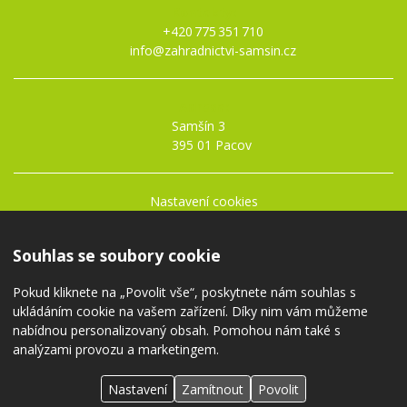
Kontakty:
+420 775 351 710
info@zahradnictvi-samsin.cz
Adresa:
Samšín 3
395 01 Pacov
Nastavení cookies
Obchodní podmínky
Ochrana osobních údajů
Souhlas se soubory cookie
Pokud kliknete na „Povolit vše“, poskytnete nám souhlas s
ukládáním cookie na vašem zařízení. Díky nim vám můžeme
nabídnou personalizovaný obsah. Pomohou nám také s
analýzami provozu a marketingem.
© 2020 —
Borůvková farma
a zahradnictví Samšín.
Webové aplikace na míru
,
eshopy
–
CREATION.CZ
,
Pelhřimov
.
Nastavení
Zamítnout
Povolit