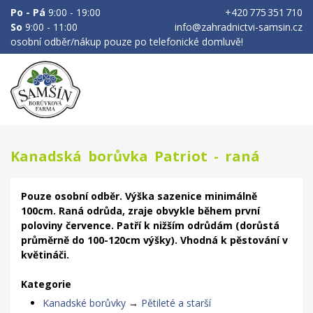
Po - Pá
9:00 - 19:00
+420 775 351 710
So
9:00 - 11:00
info@zahradnictvi-samsin.cz
osobní odběr/nákup pouze po telefonické domluvě!
Kanadská borůvka Patriot - raná
Pouze osobní odběr. Výška sazenice minimálně
100cm. Raná odrůda, zraje obvykle během první
poloviny července. Patří k nižším odrůdám (dorůstá
průměrně do 100-120cm výšky). Vhodná k pěstování v
květináči.
Kategorie
Kanadské borůvky
→
Pětileté a starší