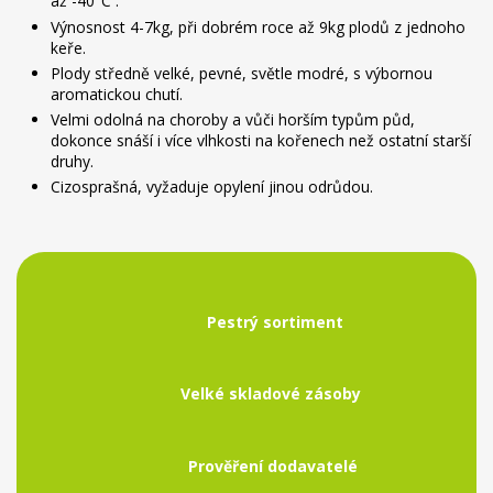
až -40°C .
Výnosnost 4-7kg, při dobrém roce až 9kg plodů z jednoho
keře.
Plody středně velké, pevné, světle modré, s výbornou
aromatickou chutí.
Velmi odolná na choroby a vůči horším typům půd,
dokonce snáší i více vlhkosti na kořenech než ostatní starší
druhy.
Cizosprašná, vyžaduje opylení jinou odrůdou.
Pestrý sortiment
Velké skladové zásoby
Prověření dodavatelé