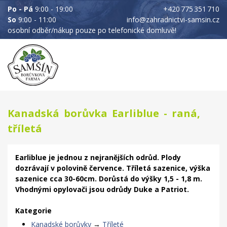
Po - Pá
9:00 - 19:00
+420 775 351 710
So
9:00 - 11:00
info@zahradnictvi-samsin.cz
osobní odběr/nákup pouze po telefonické domluvě!
Kanadská borůvka Earliblue - raná,
tříletá
Earliblue je jednou z nejranějších odrůd. Plody
dozrávají v polovině července. Tříletá sazenice, výška
sazenice cca 30-60cm. Dorůstá do výšky 1,5 - 1,8 m.
Vhodnými opylovači jsou odrůdy Duke a Patriot.
Kategorie
Kanadské borůvky
→
Tříleté