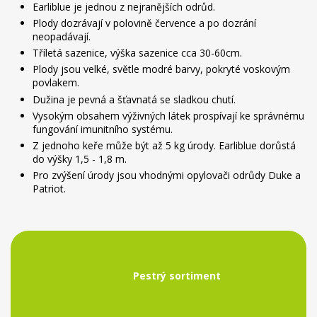
Earliblue je jednou z nejranějších odrůd.
Plody dozrávají v polovině července a po dozrání
neopadávají.
Tříletá sazenice, výška sazenice cca 30-60cm.
Plody jsou velké, světle modré barvy, pokryté voskovým
povlakem.
Dužina je pevná a šťavnatá se sladkou chutí.
Vysokým obsahem výživných látek prospívají ke správnému
fungování imunitního systému.
Z jednoho keře může být až 5 kg úrody. Earliblue dorůstá
do výšky 1,5 - 1,8 m.
Pro zvýšení úrody jsou vhodnými opylovači odrůdy Duke a
Patriot.
Pestrý sortiment