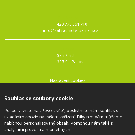
Kontakty:
+420 775 351 710
info@zahradnictvi-samsin.cz
Adresa:
Samšín 3
395 01 Pacov
Nastavení cookies
Obchodní podmínky
Ochrana osobních údajů
Souhlas se soubory cookie
Pokud kliknete na „Povolit vše“, poskytnete nám souhlas s
ukládáním cookie na vašem zařízení. Díky nim vám můžeme
nabídnou personalizovaný obsah. Pomohou nám také s
analýzami provozu a marketingem.
© 2020 —
Borůvková farma
a zahradnictví Samšín.