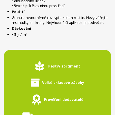
• dlouhodobý účinek
• šetrnější k životnímu prostředí
Použití
Granule rovnoměrně rozsypte kolem rostlin. Nevytvářejte
hromádky ani kruhy. Nejvhodnější aplikace je podvečer.
Dávkování
• 5 g / m²
Pestrý sortiment
Velké skladové zásoby
Prověření dodavatelé