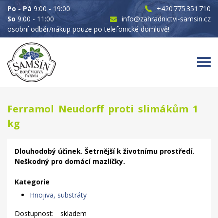
Po - Pá
9:00 - 19:00
+420 775 351 710
So
9:00 - 11:00
info@zahradnictvi-samsin.cz
osobní odběr/nákup pouze po telefonické domluvě!
Ferramol Neudorff proti slimákům 1
kg
Dlouhodobý účinek. Šetrnější k životnímu prostředí.
Neškodný pro domácí mazlíčky.
Kategorie
Hnojiva, substráty
Dostupnost:
skladem