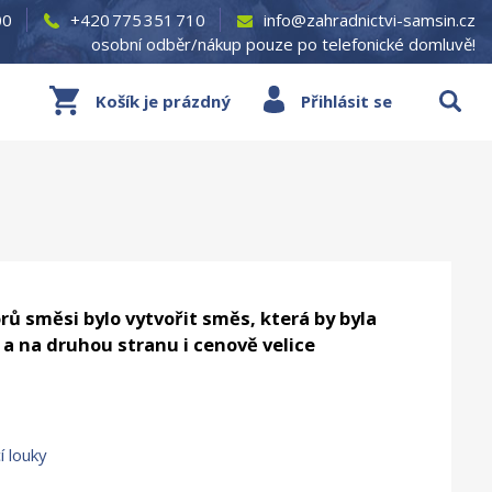
00
+420 775 351 710
info@zahradnictvi-samsin.cz
osobní odběr/nákup pouze po telefonické domluvě!
Košík je prázdný
Přihlásit se
rů směsi bylo vytvořit směs, která by byla
, a na druhou stranu i cenově velice
í louky