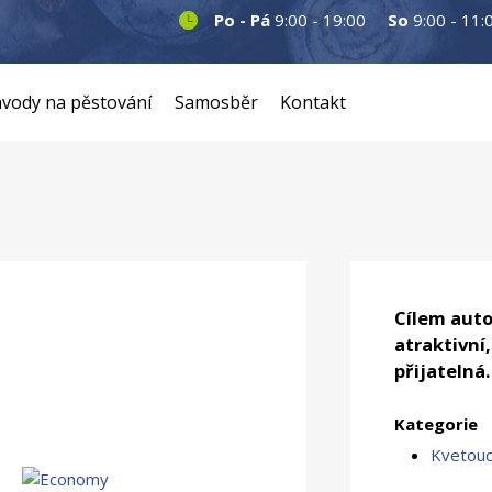
Po - Pá
9:00 - 19:00
So
9:00 - 11:
vody na pěstování
Samosběr
Kontakt
Cílem auto
atraktivní
přijatelná.
Kategorie
Kvetouc