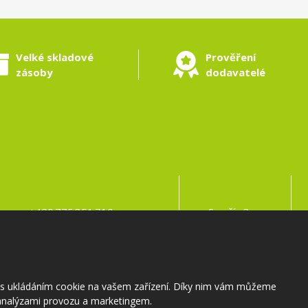
Velké skladové
Prověření
zásoby
dodavatelé
Kontakty:
Adresa:
+420 775 351 710
Samšín 3
info@zahradnictvi-samsin.cz
395 01 Pacov
s s ukládáním cookie na vašem zařízení. Díky nim vám můžeme
nalýzami provozu a marketingem.