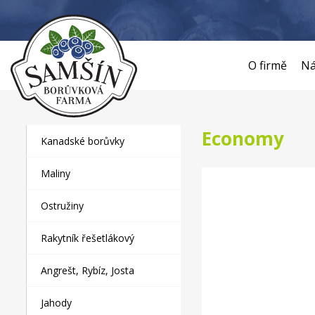
O firmě
Ná
Economy
Kanadské borůvky
Maliny
Ostružiny
Rakytník řešetlákový
Angrešt, Rybíz, Josta
Jahody