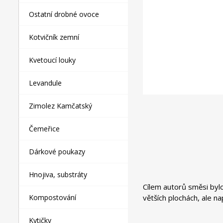
Ostatní drobné ovoce
Kotvičník zemní
Kvetoucí louky
Levandule
Zimolez Kamčatský
Čemeřice
Dárkové poukazy
Hnojiva, substráty
Cílem autorů směsi bylo
větších plochách, ale na
Kompostování
Kytičky