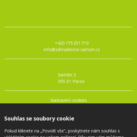
Kontakty:
+420 775 351 710
info@zahradnictvi-samsin.cz
Adresa:
Samšín 3
395 01 Pacov
Nastavení cookies
Obchodní podmínky
Ochrana osobních údajů
Souhlas se soubory cookie
Pokud kliknete na „Povolit vše“, poskytnete nám souhlas s