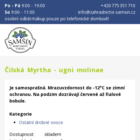
Po - Pá
9:00 - 19:00
+420 775 351 710
So
9:00 - 11:00
info@zahradnictvi-samsin.cz
osobní odběr/nákup pouze po telefonické domluvě!
Čilská Myrtha - ugni molinae
Je samosprašná. Mrazuvzdornost do -12°C se zimní
ochranou. Na podzim dozrávají červené až fialové
bobule.
Kategorie
Ostatní drobné ovoce
Dostupnost:
skladem