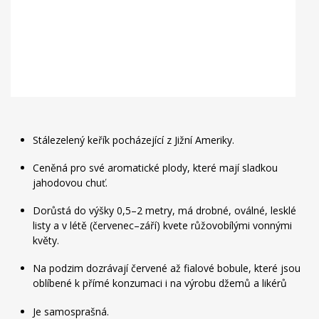
Stálezelený keřík pocházející z Jižní Ameriky.
Ceněná pro své aromatické plody, které mají sladkou
jahodovou chuť.
Dorůstá do výšky 0,5–2 metry, má drobné, oválné, lesklé
listy a v létě (červenec–září) kvete růžovobílými vonnými
květy.
Na podzim dozrávají červené až fialové bobule, které jsou
oblíbené k přímé konzumaci i na výrobu džemů a likérů
Je samosprašná.